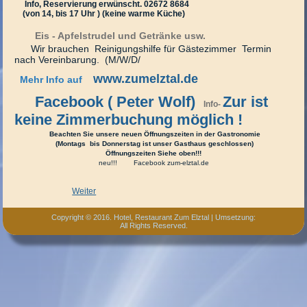
Info, Reservierung erwünscht. 02672 8684
(von 14, bis 17 Uhr ) (keine warme Küche)
Eis - Apfelstrudel und Getränke usw.
Wir brauchen
Reinigungshilfe für Gästezimmer Termin
nach Vereinbarung. (M/W/D/
www.zumelztal.de
Mehr Info auf
Facebook ( Peter Wolf)
Zur ist
Info-
keine Zimmerbuchung möglich !
Beachten Sie unsere neuen Öffnungszeiten in der Gastronomie
(Montags bis Donnerstag ist unser Gasthaus geschlossen)
Öffnungszeiten Siehe oben!!!
neu!!! Facebook zum-elztal.de
Weiter
Copyright © 2016. Hotel, Restaurant Zum Elztal | Umsetzung:
All Rights Reserved.